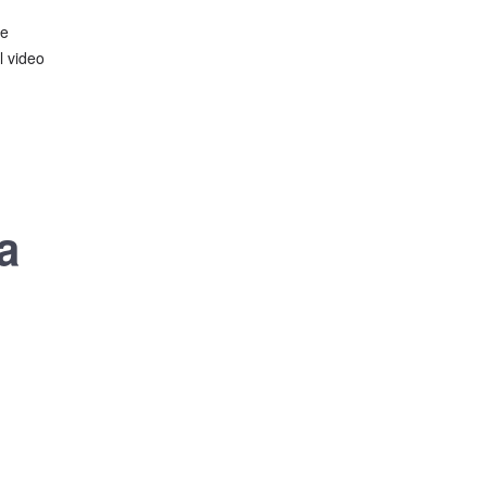
me
l video
a