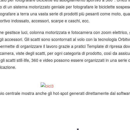
o di un sistema motorizzato geniale per fotografare le biciclette sospes
ografare a terra una vasta serie di prodotti più pesanti come moto, qua
sportivo indossato, accessori, scarpe e caschi, ecc.
che gestisce luci, colonna motorizzata e fotocamera con zoom elettrico, 
 gli accessori. Gli scatti sono scontornati al volo con la tecnologia Orbitv
permette di organizzare il lavoro grazie a pratici Template di ripresa dov
amera, viste degli scatti, per ogni categoria di prodotto, così da assicu
a gli scatti still-life, 360 e video possono essere organizzati in una serie d
nicazione.
mpio centrale mostra anche gli hot-spot generati direttamente dal softwar