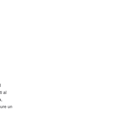
l
i al
a,
pure un