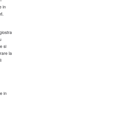
e in
d,
giostra
u
e si
rare la
i
e in