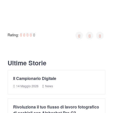
Articolo precedente: Il Campionario Digitale
Articolo successivo: Fotografare di
Indietro
Avanti
Rating:
Ultime Storie
Il Campionario Digitale
14 Maggio 2026
News
Rivoluziona il tuo flusso di lavoro fotografico
di occhiali con Alphashot Pro G2.